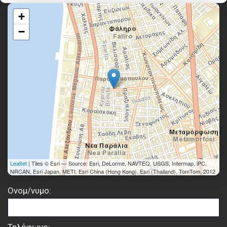
+
−
Leaflet
| Tiles © Esri — Source: Esri, DeLorme, NAVTEQ, USGS, Intermap, iPC,
NRCAN, Esri Japan, METI, Esri China (Hong Kong), Esri (Thailand), TomTom, 2012
Ονομ/νυμο: