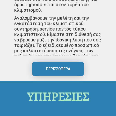
δραστηριοποιείται στον τομέα του
κλιματισμού.
Αναλαμβάνουμε την μελέτη και την
εγκατάσταση του κλιματιστικού,
συντήρηση, service παντός τύπου
κλιματιστικού. Είμαστε στη διάθεσή σας
να βρούμε μαζί την ιδανική λύση που σας
ταιριάζει. Το εξειδικευμένο προσωπικό
μας καλύπτει άμεσα τις ανάγκες των
πελατών μας απο όπου μας ζητηθεί στη
Θεσσαλονίκη, Καλαμαριά, Χαριλάου,
Τούμπα, Ευκαρπία, Ανάληψη, Θέρμη, Νέα
ΠΕΡΙΣΣΌΤΕΡΑ
Ραιδεστό. Αναλαμβάνουμε το service σε
όλα τα επώνυμα κλιματιστικά και
εξαερισμούς, Fujitsu, Daikin, Panasonic,
Hitachi.
ΥΠΗΡΕΣΙΕΣ
Είτε πρόκειται για οικιακά κλιματιστικά
είτε για επαγγελματικούς χώρους,
κεντρικές μονάδες. Στόχος μας η
ποιότητα εργασίας, η συνέπεια, στις πιο